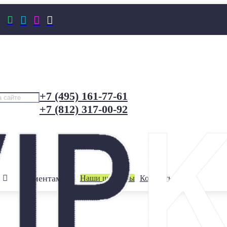




+7 (495) 161-77-61
+7 (812) 317-00-92
Клиентам
Наши шоурумы
Контакты