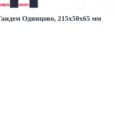
кирпич Тандем»
андем Одинцово, 215x50x65 мм