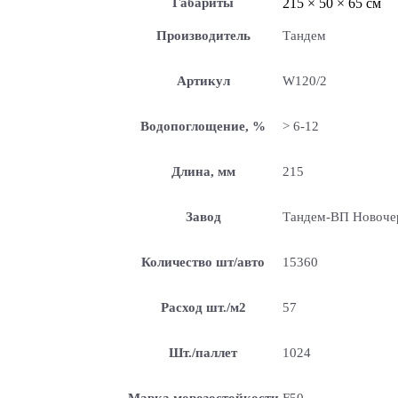
Габариты
215 × 50 × 65 см
Производитель
Тандем
Артикул
W120/2
Водопоглощение, %
> 6-12
Длина, мм
215
Завод
Тандем-ВП Новоче
Количество шт/авто
15360
Расход шт./м2
57
Шт./паллет
1024