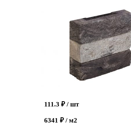
111.3
₽
/ шт
6341 ₽ / м2