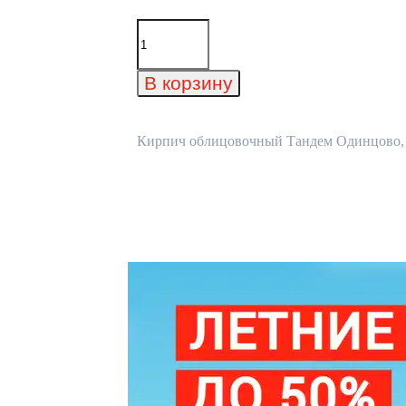
Количество
товара
Кирпич
облицовочный
В корзину
Тандем
Одинцово,
215x50x65
мм
Кирпич облицовочный Тандем Одинцово, 21