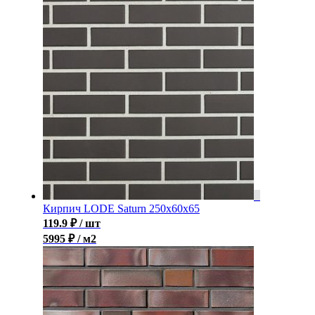
Кирпич LODE Saturn 250x60x65
119.9
₽
/ шт
5995 ₽ / м2