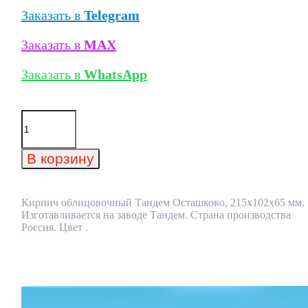
Заказать в
Telegram
Заказать в
MAX
Заказать в
WhatsApp
Количество
товара
Кирпич
облицовочный
В корзину
Тандем
Осташково,
215x102x65
мм
Кирпич облицовочный Тандем Осташково, 215x102x65 мм.
Изготавливается на заводе Тандем. Страна производства
Россия. Цвет .