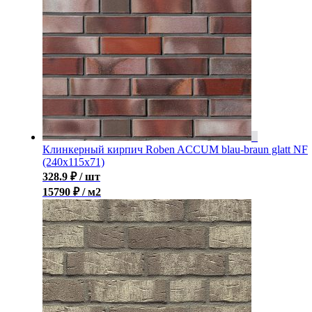
Клинкерный кирпич Roben ACCUM blau-braun glatt NF
(240х115х71)
328.9
₽
/ шт
15790 ₽ / м2