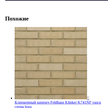
Похожие
Клинкерный кирпич Feldhaus Klinker K741NF vascu
crema bora