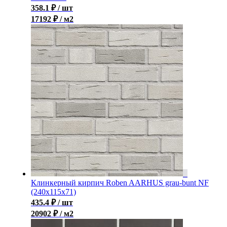
358.1
₽
/ шт
17192 ₽ / м2
Клинкерный кирпич Roben AARHUS grau-bunt NF
(240х115х71)
435.4
₽
/ шт
20902 ₽ / м2