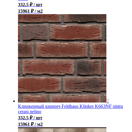
332.5
₽
/ шт
15961 ₽ / м2
Клинкерный кирпич Feldhaus Klinker K663NF sintra
cerasi nelino
332.5
₽
/ шт
15961 ₽ / м2