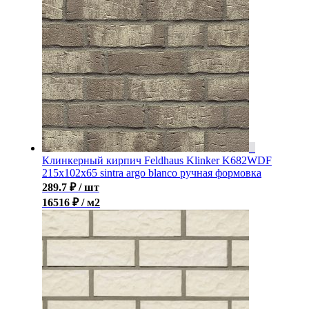
Клинкерный кирпич Feldhaus Klinker K682WDF
215x102x65 sintra argo blanco ручная формовка
289.7
₽
/ шт
16516 ₽ / м2