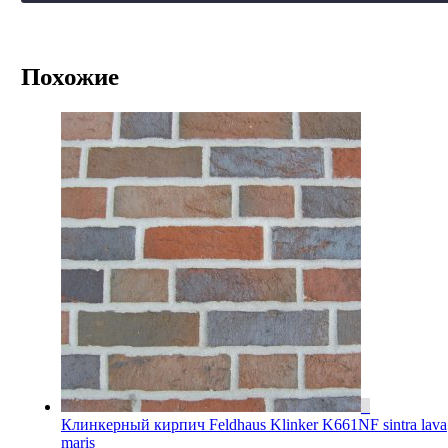
Похожие
Клинкерный кирпич Feldhaus Klinker K661NF sintra lava
maris