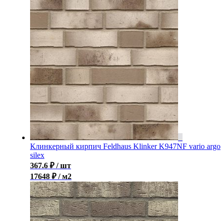
Клинкерный кирпич Feldhaus Klinker K947NF vario argo
silex
367.6
₽
/ шт
17648 ₽ / м2