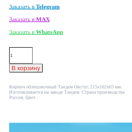
Заказать в
Telegram
Заказать в
MAX
Заказать в
WhatsApp
Количество
товара
Кирпич
облицовочный
В корзину
Тандем
Овстуг,
215x102x65
мм
Кирпич облицовочный Тандем Овстуг, 215x102x65 мм.
Изготавливается на заводе Тандем. Страна производства
Россия. Цвет .