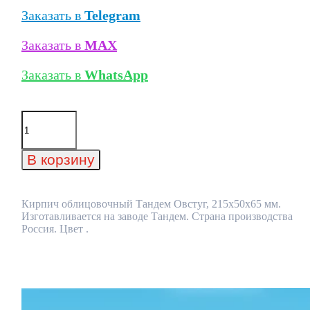
Заказать в
Telegram
Заказать в
MAX
Заказать в
WhatsApp
Количество
товара
Кирпич
облицовочный
В корзину
Тандем
Овстуг,
215x50x65
мм
Кирпич облицовочный Тандем Овстуг, 215x50x65 мм.
Изготавливается на заводе Тандем. Страна производства
Россия. Цвет .