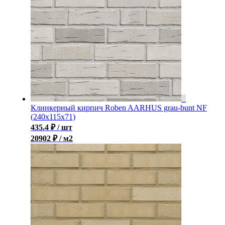
Клинкерный кирпич Roben AARHUS grau-bunt NF
(240х115х71)
435.4
₽
/ шт
20902 ₽ / м2