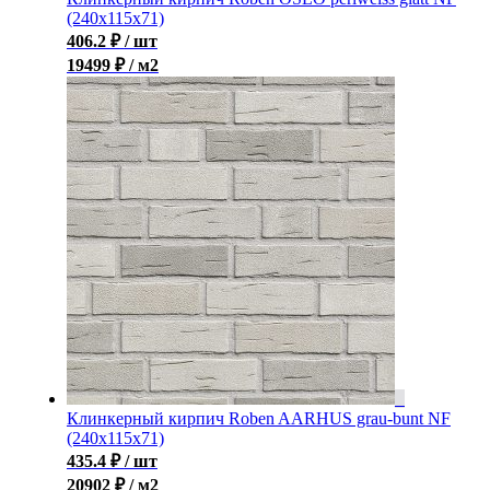
(240x115x71)
406.2
₽
/ шт
19499 ₽ / м2
Клинкерный кирпич Roben AARHUS grau-bunt NF
(240х115х71)
435.4
₽
/ шт
20902 ₽ / м2