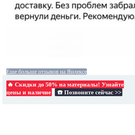
Еще больше отзывов на Яндексе
🔥 Скидки до 50% на материалы! Узнайте
цены и наличие
☎️ Позвоните сейчас >>