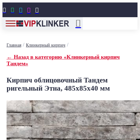





/
/
Главная
Клинкерный кирпич
← Назад в категорию «Клинкерный кирпич
Тандем»
Кирпич облицовочный Тандем
ригельный Этна, 485x85x40 мм