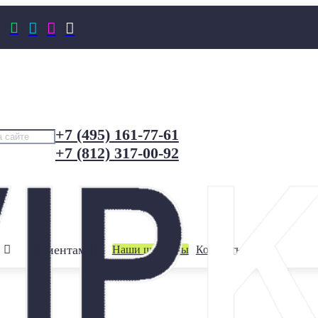




+7 (495) 161-77-61
+7 (812) 317-00-92
Клиентам
Наши шоурумы
Контакты