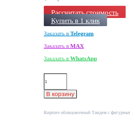
Рассчитать стоимость
Купить в 1 клик
Заказать в
Telegram
Заказать в
MAX
Заказать в
WhatsApp
Количество
товара
Кирпич
облицовочный
В корзину
Тандем
с
фигурными
элементами,
Кирпич облицовочный Тандем с фигурными 
215x102x65
мм