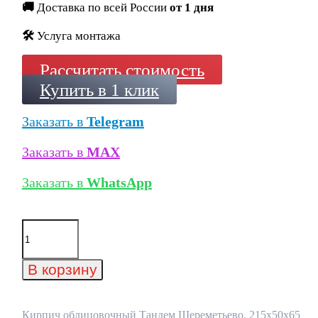
🚚
Доставка по всей России
от 1 дня
🛠️
Услуга монтажа
Рассчитать стоимость
Купить в 1 клик
Заказать в
Telegram
Заказать в
MAX
Заказать в
WhatsApp
Количество
товара
Кирпич
облицовочный
В корзину
Тандем
Шереметьево,
215x50x65
мм
Кирпич облицовочный Тандем Шереметьево, 215x50x65