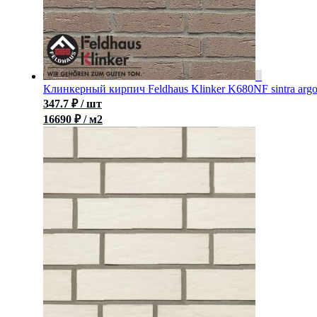
Клинкерный кирпич Feldhaus Klinker K680NF sintra arg
347.7
₽
/ шт
16690 ₽ / м2