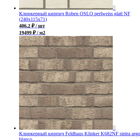
Клинкерный кирпич Roben OSLO perlweiss glatt NF
(240x115x71)
406.2
₽
/ шт
19499 ₽ / м2
Клинкерный кирпич Feldhaus Klinker K682NF sintra arg
blanco