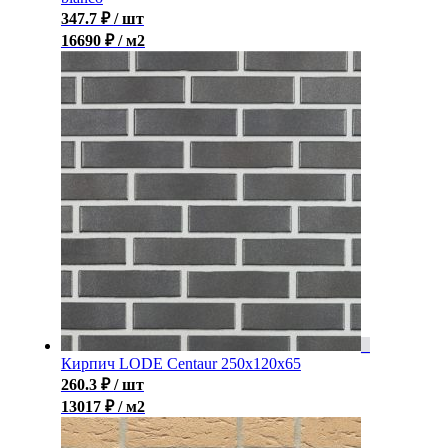
347.7
₽
/ шт
16690 ₽ / м2
Кирпич LODE Centaur 250x120x65
260.3
₽
/ шт
13017 ₽ / м2