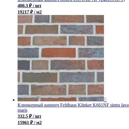
400.3
₽
/ шт
19217 ₽ / м2
Клинкерный кирпич Feldhaus Klinker K661NF sintra lava
maris
332.5
₽
/ шт
15961 ₽ / м2