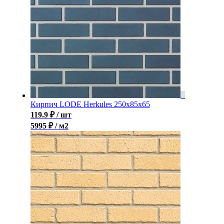
Кирпич LODE Herkules 250x85x65
119.9
₽
/ шт
5995 ₽ / м2