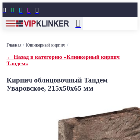





/
/
Главная
Клинкерный кирпич
← Назад в категорию «Клинкерный кирпич
Тандем»
Кирпич облицовочный Тандем
Уваровское, 215x50x65 мм