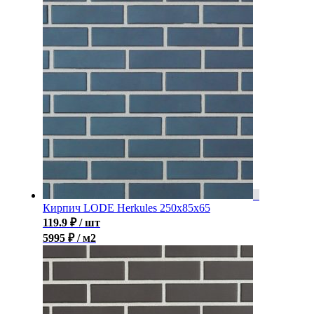
Кирпич LODE Herkules 250x85x65
119.9
₽
/ шт
5995 ₽ / м2