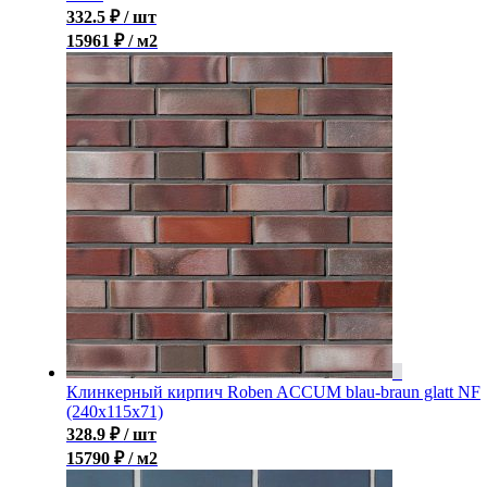
332.5
₽
/ шт
15961 ₽ / м2
Клинкерный кирпич Roben ACCUM blau-braun glatt NF
(240х115х71)
328.9
₽
/ шт
15790 ₽ / м2