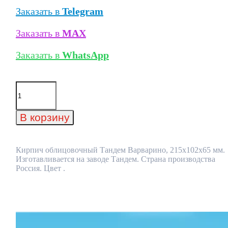
Заказать в
Telegram
Заказать в
MAX
Заказать в
WhatsApp
Количество
товара
Кирпич
облицовочный
В корзину
Тандем
Варварино,
215x102x65
мм
Кирпич облицовочный Тандем Варварино, 215x102x65 мм.
Изготавливается на заводе Тандем. Страна производства
Россия. Цвет .