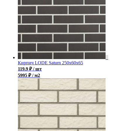
Кирпич LODE Saturn 250x60x65
119.9
₽
/ шт
5995 ₽ / м2