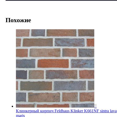
Похожие
Клинкерный кирпич Feldhaus Klinker K661NF sintra lava
maris