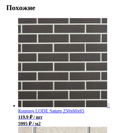
Похожие
Кирпич LODE Saturn 250x60x65
119.9
₽
/ шт
5995 ₽ / м2