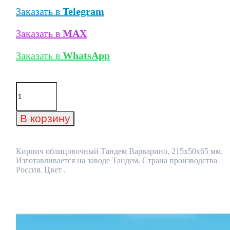
Заказать в
Telegram
Заказать в
MAX
Заказать в
WhatsApp
Количество
товара
Кирпич
облицовочный
В корзину
Тандем
Варварино,
215x50x65
мм
Кирпич облицовочный Тандем Варварино, 215x50x65 мм.
Изготавливается на заводе Тандем. Страна производства
Россия. Цвет .