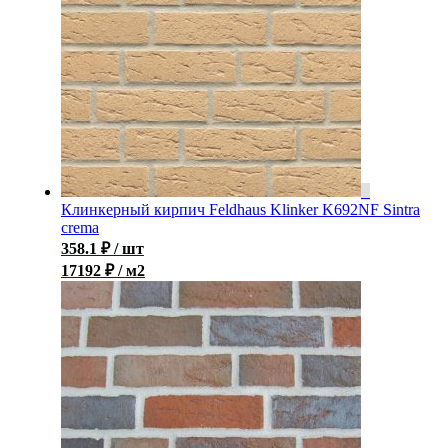
Клинкерный кирпич Feldhaus Klinker K692NF Sintra
crema
358.1
₽
/ шт
17192 ₽ / м2