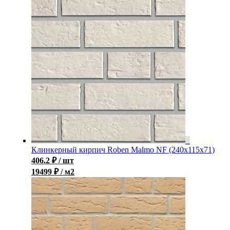
Клинкерный кирпич Roben Malmo NF (240x115x71)
406.2
₽
/ шт
19499 ₽ / м2