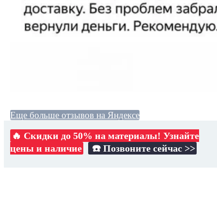
Еще больше отзывов на Яндексе
🔥 Скидки до 50% на материалы! Узнайте
цены и наличие
☎️ Позвоните сейчас >>