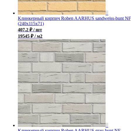
Клинкерный кирпич Roben AARHUS sandweiss-bunt NF
(240х115х71)
407.2
₽
/ шт
19545 ₽ / м2
Клинкерный кирпич Roben AARHUS grau-bunt NF