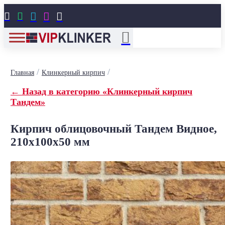





/
/
Главная
Клинкерный кирпич
← Назад в категорию «Клинкерный кирпич
Тандем»
Кирпич облицовочный Тандем Видное,
210x100x50 мм