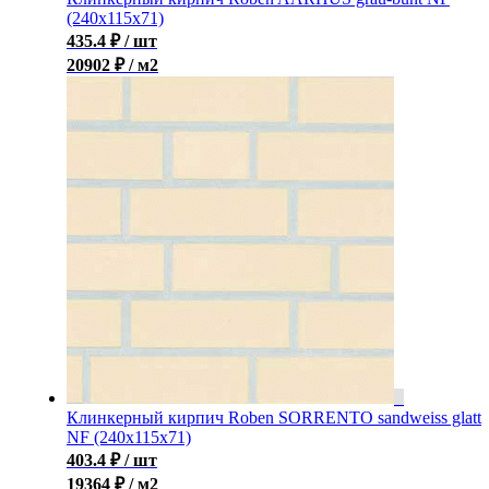
(240х115х71)
435.4
₽
/ шт
20902 ₽ / м2
Клинкерный кирпич Roben SORRENTO sandweiss glatt
NF (240x115x71)
403.4
₽
/ шт
19364 ₽ / м2