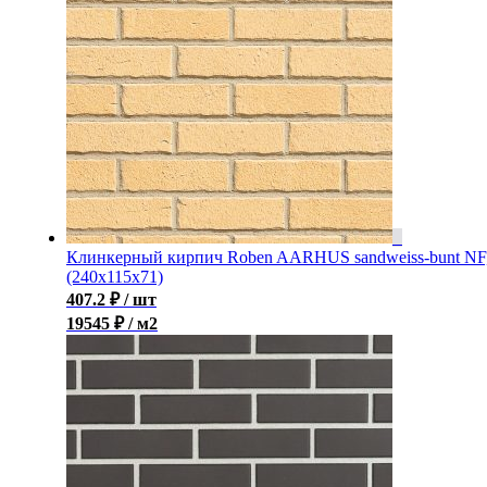
Клинкерный кирпич Roben AARHUS sandweiss-bunt NF
(240х115х71)
407.2
₽
/ шт
19545 ₽ / м2