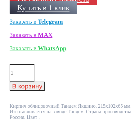
Купить в 1 клик
Заказать в
Telegram
Заказать в
MAX
Заказать в
WhatsApp
Количество
товара
Кирпич
облицовочный
В корзину
Тандем
Якшино,
215x102x65
мм
Кирпич облицовочный Тандем Якшино, 215x102x65 мм.
Изготавливается на заводе Тандем. Страна производства
Россия. Цвет .