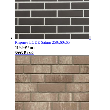
Кирпич LODE Saturn 250x60x65
119.9
₽
/ шт
5995 ₽ / м2