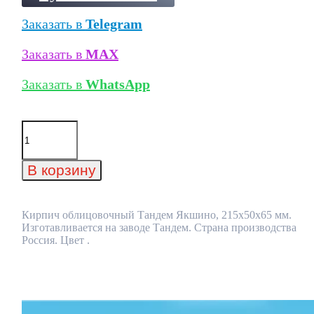
Заказать в
Telegram
Заказать в
MAX
Заказать в
WhatsApp
Количество
товара
Кирпич
облицовочный
В корзину
Тандем
Якшино,
215x50x65
мм
Кирпич облицовочный Тандем Якшино, 215x50x65 мм.
Изготавливается на заводе Тандем. Страна производства
Россия. Цвет .