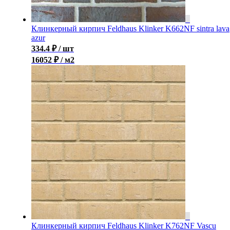
Клинкерный кирпич Feldhaus Klinker K662NF sintra lava
azur
334.4
₽
/ шт
16052 ₽ / м2
Клинкерный кирпич Feldhaus Klinker K762NF Vascu