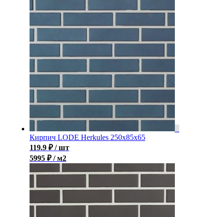
Кирпич LODE Herkules 250x85x65
119.9
₽
/ шт
5995 ₽ / м2