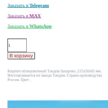
Заказать в
Telegram
Заказать в
MAX
Заказать в
WhatsApp
Количество
товара
Кирпич
облицовочный
В корзину
Тандем
Захарово,
215x50x65
мм
Кирпич облицовочный Тандем Захарово, 215x50x65 мм.
Изготавливается на заводе Тандем. Страна производства
Россия. Цвет .