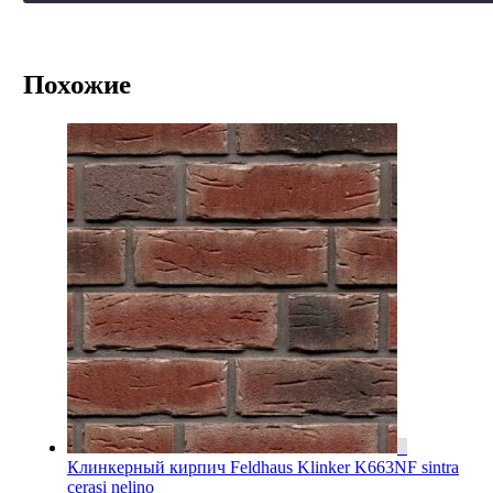
Похожие
Клинкерный кирпич Feldhaus Klinker K663NF sintra
cerasi nelino