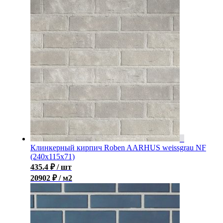
Клинкерный кирпич Roben AARHUS weissgrau NF
(240х115х71)
435.4
₽
/ шт
20902 ₽ / м2