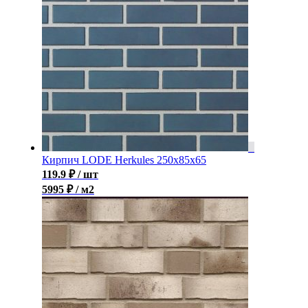
Кирпич LODE Herkules 250x85x65
119.9
₽
/ шт
5995 ₽ / м2