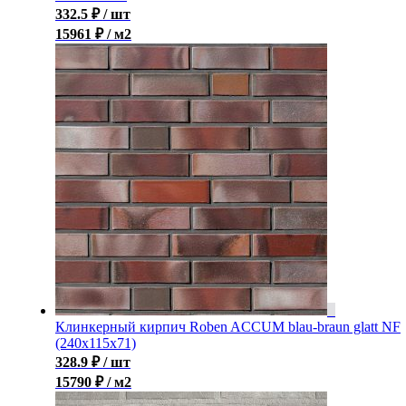
332.5
₽
/ шт
15961 ₽ / м2
Клинкерный кирпич Roben ACCUM blau-braun glatt NF
(240х115х71)
328.9
₽
/ шт
15790 ₽ / м2