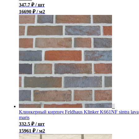
347.7
₽
/ шт
16690 ₽ / м2
Клинкерный кирпич Feldhaus Klinker K661NF sintra lava
maris
332.5
₽
/ шт
15961 ₽ / м2