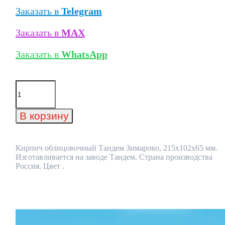
Заказать в
Telegram
Заказать в
MAX
Заказать в
WhatsApp
Количество
товара
Кирпич
облицовочный
В корзину
Тандем
Зимарово,
215x102x65
мм
Кирпич облицовочный Тандем Зимарово, 215x102x65 мм.
Изготавливается на заводе Тандем. Страна производства
Россия. Цвет .