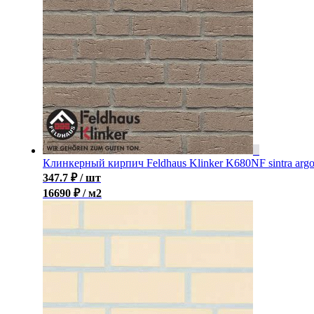
Клинкерный кирпич Feldhaus Klinker K680NF sintra arg
347.7
₽
/ шт
16690 ₽ / м2