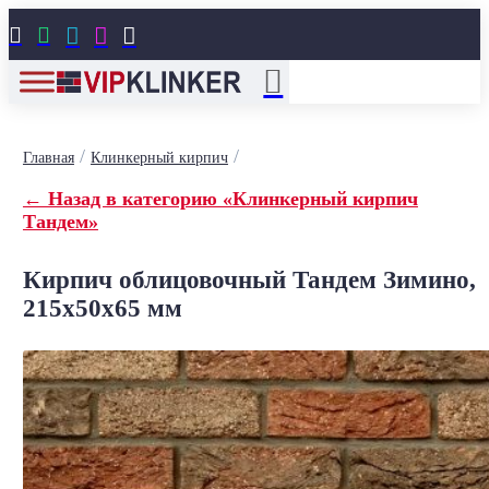





/
/
Главная
Клинкерный кирпич
← Назад в категорию «Клинкерный кирпич
Тандем»
Кирпич облицовочный Тандем Зимино,
215x50x65 мм