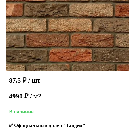
87.5
₽
/ шт
4990 ₽ / м2
В наличии
✅
Официальный дилер "Тандем"