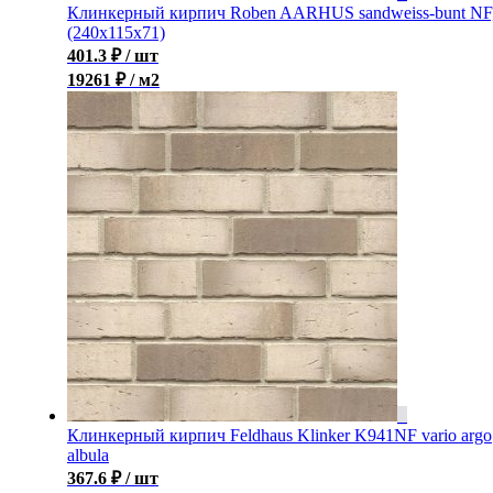
Клинкерный кирпич Roben AARHUS sandweiss-bunt NF
(240х115х71)
401.3
₽
/ шт
19261 ₽ / м2
Клинкерный кирпич Feldhaus Klinker K941NF vario argo
albula
367.6
₽
/ шт