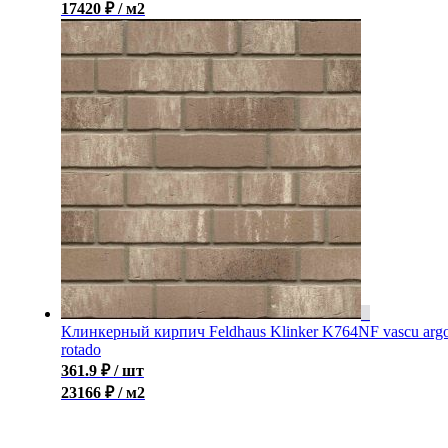
17420 ₽ / м2
Клинкерный кирпич Feldhaus Klinker K764NF vascu arg
rotado
361.9
₽
/ шт
23166 ₽ / м2