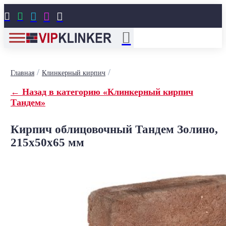





/
/
Главная
Клинкерный кирпич
← Назад в категорию «Клинкерный кирпич
Тандем»
Кирпич облицовочный Тандем Золино,
215x50x65 мм