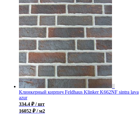
Клинкерный кирпич Feldhaus Klinker K662NF sintra lava
azur
334.4
₽
/ шт
16052 ₽ / м2