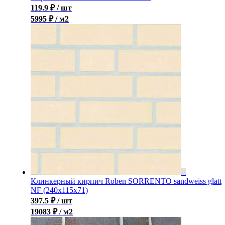
119.9
₽
/ шт
5995 ₽ / м2
Клинкерный кирпич Roben SORRENTO sandweiss glatt
NF (240x115x71)
397.5
₽
/ шт
19083 ₽ / м2