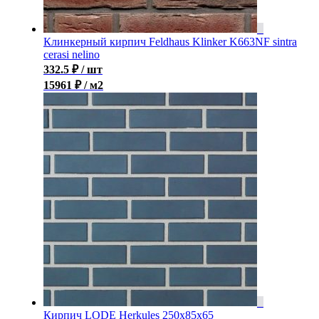
Клинкерный кирпич Feldhaus Klinker K663NF sintra
cerasi nelino
332.5
₽
/ шт
15961 ₽ / м2
Кирпич LODE Herkules 250x85x65