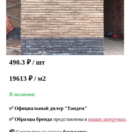
490.3
₽
/ шт
19613 ₽ / м2
В наличии
✅
Официальный дилер "Тандем"
✅
Образцы бренда
представлены в
наших шоурумах
📦
Самовывоз со склада
бесплатно