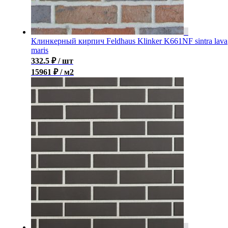
Клинкерный кирпич Feldhaus Klinker K661NF sintra lava
maris
332.5
₽
/ шт
15961 ₽ / м2