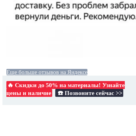
Еще больше отзывов на Яндексе
🔥 Скидки до 50% на материалы! Узнайте
цены и наличие
☎️ Позвоните сейчас >>