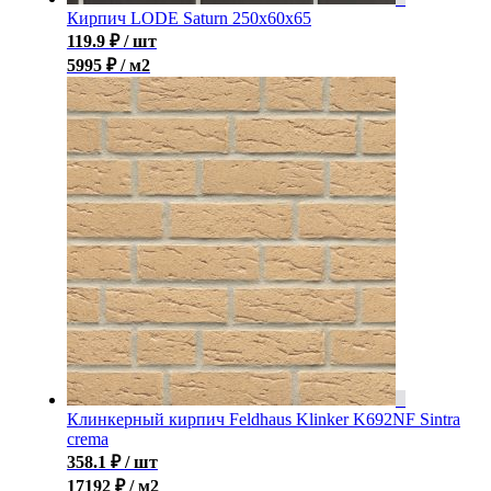
Кирпич LODE Saturn 250x60x65
119.9
₽
/ шт
5995 ₽ / м2
Клинкерный кирпич Feldhaus Klinker K692NF Sintra
crema
358.1
₽
/ шт
17192 ₽ / м2