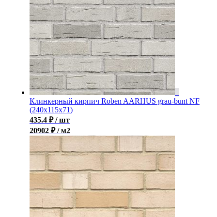
Клинкерный кирпич Roben AARHUS grau-bunt NF
(240х115х71)
435.4
₽
/ шт
20902 ₽ / м2