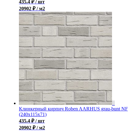
435.4
₽
/ шт
20902 ₽ / м2
Клинкерный кирпич Roben AARHUS grau-bunt NF
(240х115х71)
435.4
₽
/ шт
20902 ₽ / м2