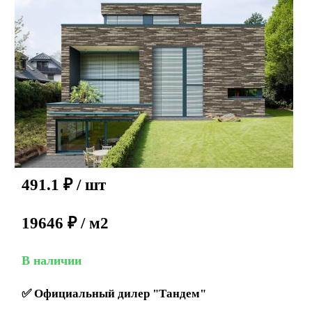
491.1
₽
/ шт
19646 ₽ / м2
В наличии
✅
Официальный дилер "Тандем"