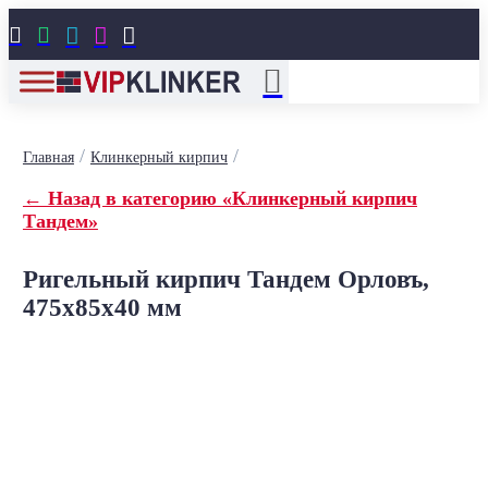





/
/
Главная
Клинкерный кирпич
← Назад в категорию «Клинкерный кирпич
Тандем»
Ригельный кирпич Тандем Орловъ,
475x85x40 мм