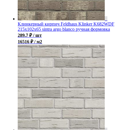
Клинкерный кирпич Feldhaus Klinker K682WDF
215x102x65 sintra argo blanco ручная формовка
289.7
₽
/ шт
16516 ₽ / м2