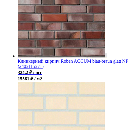
Клинкерный кирпич Roben ACCUM blau-braun glatt NF
(240х115х71)
324.2
₽
/ шт
15561 ₽ / м2