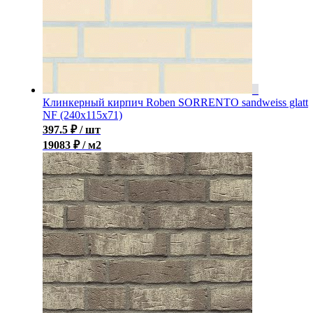
Клинкерный кирпич Roben SORRENTO sandweiss glatt
NF (240x115x71)
397.5
₽
/ шт
19083 ₽ / м2