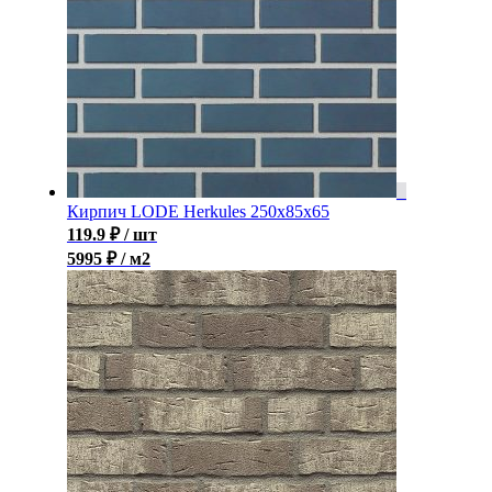
Кирпич LODE Herkules 250x85x65
119.9
₽
/ шт
5995 ₽ / м2