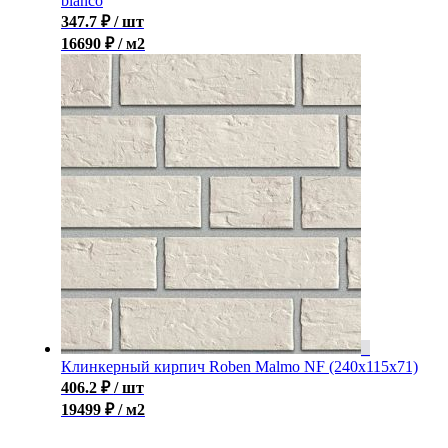
blanco
347.7
₽
/ шт
16690 ₽ / м2
Клинкерный кирпич Roben Malmo NF (240x115x71)
406.2
₽
/ шт
19499 ₽ / м2