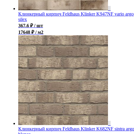
Клинкерный кирпич Feldhaus Klinker K947NF vario argo
silex
367.6
₽
/ шт
17648 ₽ / м2
Клинкерный кирпич Feldhaus Klinker K682NF sintra arg