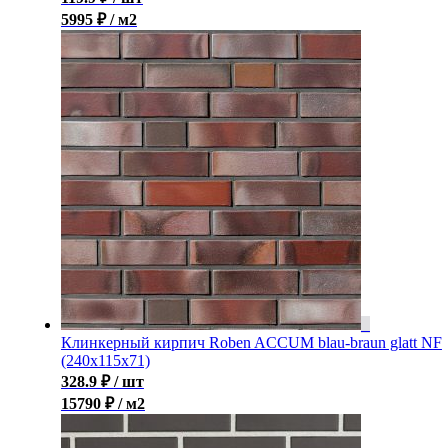
5995 ₽ / м2
Клинкерный кирпич Roben ACCUM blau-braun glatt NF
(240х115х71)
328.9
₽
/ шт
15790 ₽ / м2