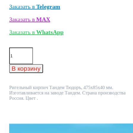
Заказать в
Telegram
Заказать в
MAX
Заказать в
WhatsApp
Количество
товара
Ригельный
кирпич
В корзину
Тандем
Тюдоръ,
475x85x40
мм
Ригельный кирпич Тандем Тюдоръ, 475x85x40 мм.
Изготавливается на заводе Тандем. Страна производства
Россия. Цвет .