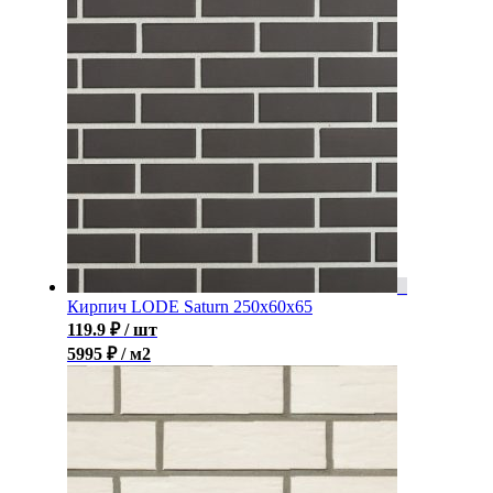
Кирпич LODE Saturn 250x60x65
119.9
₽
/ шт
5995 ₽ / м2