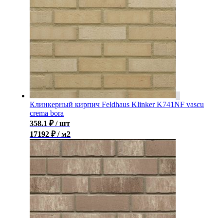
Клинкерный кирпич Feldhaus Klinker K741NF vascu
crema bora
358.1
₽
/ шт
17192 ₽ / м2