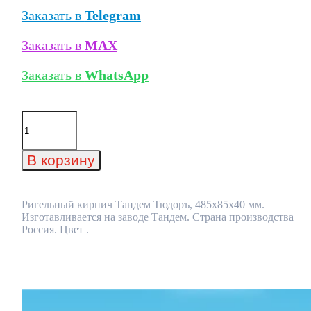
Заказать в
Telegram
Заказать в
MAX
Заказать в
WhatsApp
Количество
товара
Ригельный
кирпич
В корзину
Тандем
Тюдоръ,
485x85x40
мм
Ригельный кирпич Тандем Тюдоръ, 485x85x40 мм.
Изготавливается на заводе Тандем. Страна производства
Россия. Цвет .