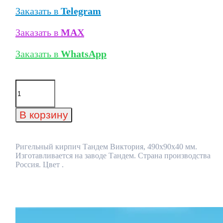
Заказать в
Telegram
Заказать в
MAX
Заказать в
WhatsApp
Количество
товара
Ригельный
кирпич
В корзину
Тандем
Виктория,
490x90x40
мм
Ригельный кирпич Тандем Виктория, 490x90x40 мм.
Изготавливается на заводе Тандем. Страна производства
Россия. Цвет .