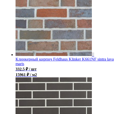
Клинкерный кирпич Feldhaus Klinker K661NF sintra lava
maris
332.5
₽
/ шт
15961 ₽ / м2