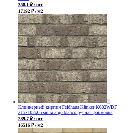
358.1
₽
/ шт
17192 ₽ / м2
Клинкерный кирпич Feldhaus Klinker K682WDF
215x102x65 sintra argo blanco ручная формовка
289.7
₽
/ шт
16516 ₽ / м2