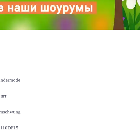
ndermode
 шт
mschwung
110DF15