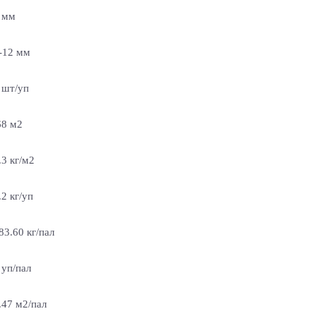
 мм
-12 мм
 шт/уп
68 м2
.3 кг/м2
.2 кг/уп
83.60 кг/пал
 уп/пал
.47 м2/пал