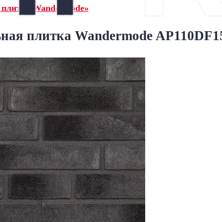
 плитка Wandermode»
ная плитка Wandermode AP110DF15