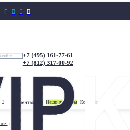




+7 (495) 161-77-61
+7 (812) 317-00-92
Клиентам
Наши шоурумы
Контакты
пич
/