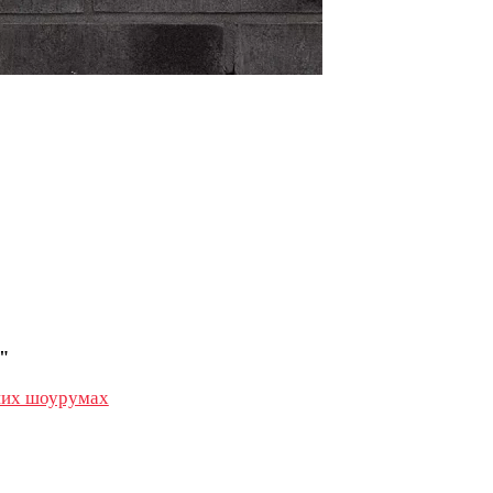
"
их шоурумах