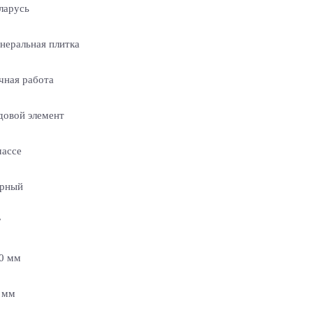
ларусь
неральная плитка
чная работа
довой элемент
массе
рный
F
0 мм
 мм