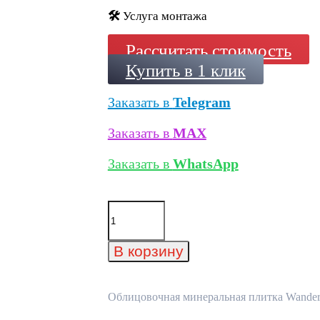
🛠️
Услуга монтажа
Рассчитать стоимость
Купить в 1 клик
Заказать в
Telegram
Заказать в
MAX
Заказать в
WhatsApp
Количество
товара
Облицовочная
минеральная
В корзину
плитка
Wandermode
AP110DF15
Schwarze
Облицовочная минеральная плитка Wanderm
Lava