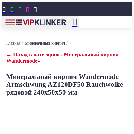





/
/
Главная
Минеральный кирпич
← Назад в категорию «Минеральный кирпич
Wandermode»
Минеральный кирпич Wandermode
Armschwung AZ120DF50 Rauchwolke
рядовой 240x50x50 мм