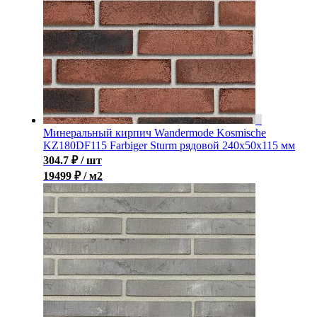
Минеральный кирпич Wandermode Kosmische
KZ180DF115 Farbiger Sturm рядовой 240x50x115 мм
304.7
₽
/ шт
19499 ₽ / м2