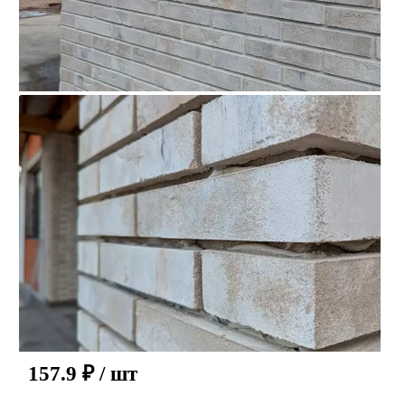
157.9
₽
/ шт