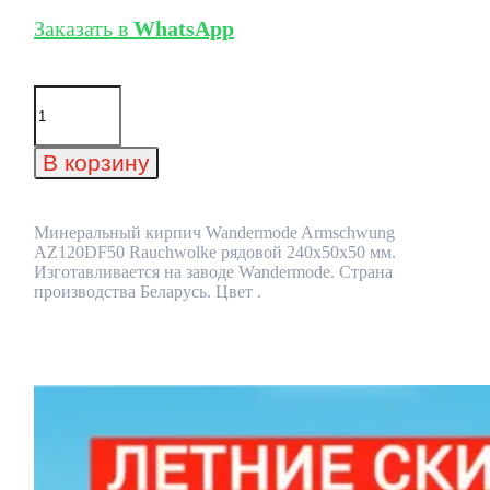
Заказать в
WhatsApp
Количество
товара
Минеральный
кирпич
В корзину
Wandermode
Armschwung
AZ120DF50
Rauchwolke
Минеральный кирпич Wandermode Armschwung
рядовой
AZ120DF50 Rauchwolke рядовой 240x50x50 мм.
240x50x50
Изготавливается на заводе Wandermode. Страна
мм
производства Беларусь. Цвет .