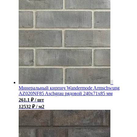
Минеральный кирпич Wandermode Armschwung
AZ020NF85 Aschgrau рядовой 240x71x85 мм
261.1
₽
/ шт
12532 ₽ / м2