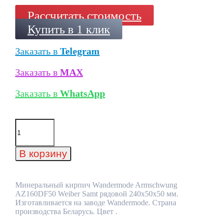
Рассчитать стоимость
Купить в 1 клик
Заказать в
Telegram
Заказать в
MAX
Заказать в
WhatsApp
Количество
товара
Минеральный
кирпич
В корзину
Wandermode
Armschwung
AZ160DF50
Weiber
Минеральный кирпич Wandermode Armschwung
Samt
AZ160DF50 Weiber Samt рядовой 240x50x50 мм.
рядовой
Изготавливается на заводе Wandermode. Страна
240x50x50
производства Беларусь. Цвет .
мм