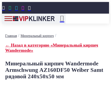





/
/
Главная
Минеральный кирпич
← Назад в категорию «Минеральный кирпич
Wandermode»
Минеральный кирпич Wandermode
Armschwung AZ160DF50 Weiber Samt
рядовой 240x50x50 мм