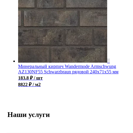
Минеральный кирпич Wandermode Armschwung
AZ130NF55 Schwarzbraun рядовой 240x71x55 мм
183.8
₽
/ шт
8822 ₽ / м2
Наши услуги