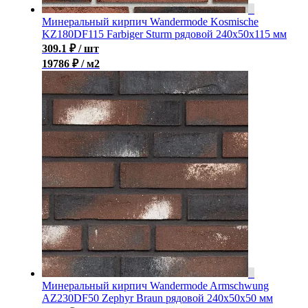
Минеральный кирпич Wandermode Kosmische
KZ180DF115 Farbiger Sturm рядовой 240x50x115 мм
309.1
₽
/ шт
19786 ₽ / м2
Минеральный кирпич Wandermode Armschwung
AZ230DF50 Zephyr Braun рядовой 240x50x50 мм