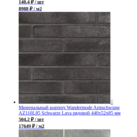
140.4
₽
/ шт
8988 ₽ / м2
Минеральный кирпич Wandermode Armschwung
AZ110L85 Schwarze Lava рядовой 440x52x85 мм
504.2
₽
/ шт
17649 ₽ / м2