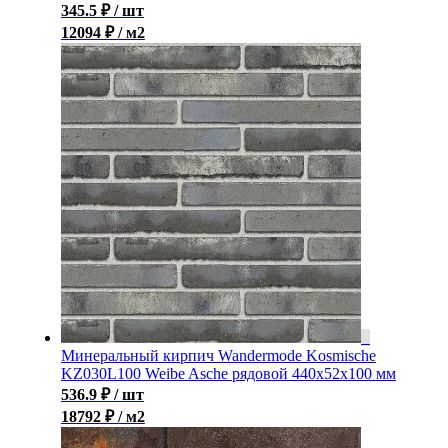
345.5
₽
/ шт
12094 ₽ / м2
Минеральный кирпич Wandermode Kosmische
KZ030L100 Weibe Asche рядовой 440x52x100 мм
536.9
₽
/ шт
18792 ₽ / м2