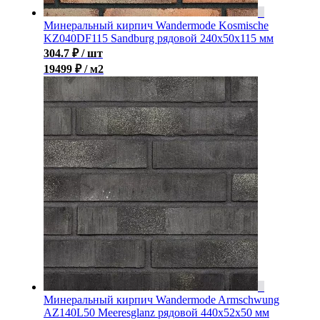
Минеральный кирпич Wandermode Kosmische
KZ040DF115 Sandburg рядовой 240x50x115 мм
304.7
₽
/ шт
19499 ₽ / м2
Минеральный кирпич Wandermode Armschwung
AZ140L50 Meeresglanz рядовой 440x52x50 мм