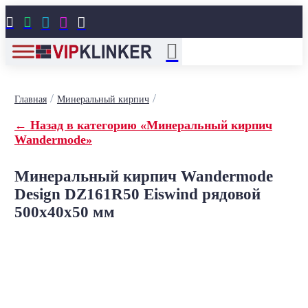





/
/
Главная
Минеральный кирпич
← Назад в категорию «Минеральный кирпич
Wandermode»
Минеральный кирпич Wandermode
Design DZ161R50 Eiswind рядовой
500x40x50 мм