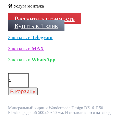
🛠️
Услуга монтажа
Рассчитать стоимость
Купить в 1 клик
Заказать в
Telegram
Заказать в
MAX
Заказать в
WhatsApp
Количество
товара
Минеральный
кирпич
В корзину
Wandermode
Design
DZ161R50
Eiswind
Минеральный кирпич Wandermode Design DZ161R50
рядовой
Eiswind рядовой 500x40x50 мм. Изготавливается на заводе