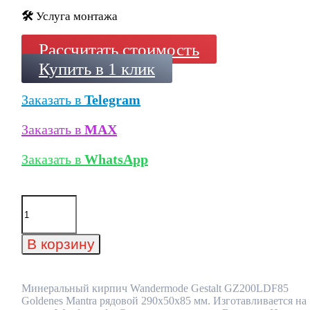
🛠️
Услуга монтажа
Рассчитать стоимость
Купить в 1 клик
Заказать в
Telegram
Заказать в
MAX
Заказать в
WhatsApp
Количество
товара
Минеральный
кирпич
В корзину
Wandermode
Gestalt
GZ200LDF85
Goldenes
Минеральный кирпич Wandermode Gestalt GZ200LDF85
Mantra
Goldenes Mantra рядовой 290x50x85 мм. Изготавливается на