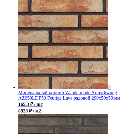
Минеральный кирпич Wandermode Armschwung
AZ050LDF50 Feurige Lava рядовой 290x50x50 мм
165.3
₽
/ шт
8928 ₽ / м2