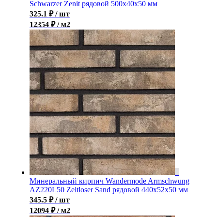
Schwarzer Zenit рядовой 500x40x50 мм
325.1
₽
/ шт
12354 ₽ / м2
Минеральный кирпич Wandermode Armschwung
AZ220L50 Zeitloser Sand рядовой 440x52x50 мм
345.5
₽
/ шт
12094 ₽ / м2