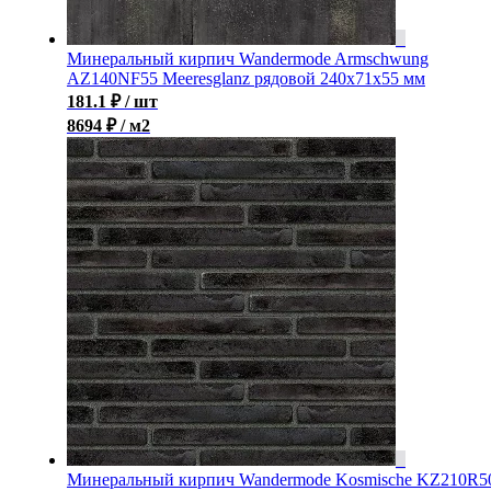
Минеральный кирпич Wandermode Armschwung
AZ140NF55 Meeresglanz рядовой 240x71x55 мм
181.1
₽
/ шт
8694 ₽ / м2
Минеральный кирпич Wandermode Kosmische KZ210R5