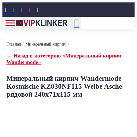





/
/
Главная
Минеральный кирпич
← Назад в категорию «Минеральный кирпич
Wandermode»
Минеральный кирпич Wandermode
Kosmische KZ030NF115 Weibe Asche
рядовой 240x71x115 мм