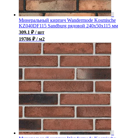
Минеральный кирпич Wandermode Kosmische
KZ040DF115 Sandburg рядовой 240x50x115 мм
309.1
₽
/ шт
19786 ₽ / м2