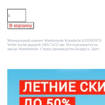
Количество
товара
Минеральный
кирпич
В корзину
Wandermode
Kosmische
KZ030NF55
Weibe
Минеральный кирпич Wandermode Kosmische KZ030NF55
Asche
Weibe Asche рядовой 240x71x55 мм. Изготавливается на
рядовой
заводе Wandermode. Страна производства Беларусь. Цвет .
240x71x55
мм