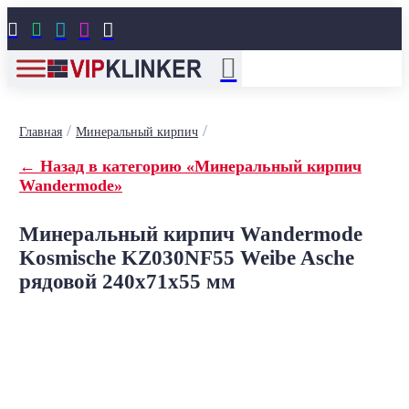





/
/
Главная
Минеральный кирпич
← Назад в категорию «Минеральный кирпич
Wandermode»
Минеральный кирпич Wandermode
Kosmische KZ030NF55 Weibe Asche
рядовой 240x71x55 мм