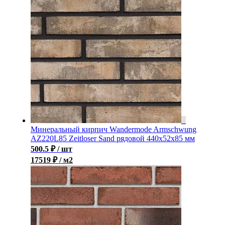
Минеральный кирпич Wandermode Armschwung
AZ220L85 Zeitloser Sand рядовой 440x52x85 мм
500.5
₽
/ шт
17519 ₽ / м2