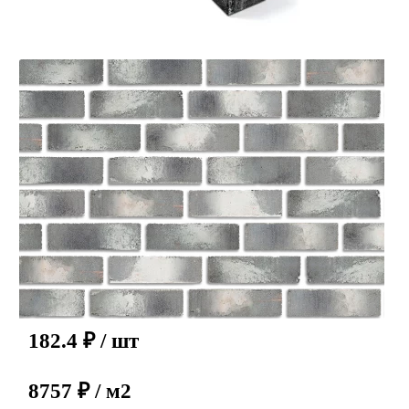
182.4
₽
/ шт
8757 ₽ / м2