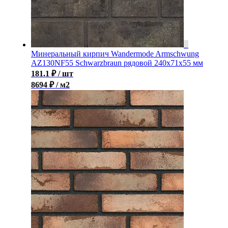
Минеральный кирпич Wandermode Armschwung
AZ130NF55 Schwarzbraun рядовой 240x71x55 мм
181.1
₽
/ шт
8694 ₽ / м2