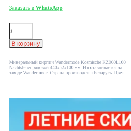
Заказать в
WhatsApp
Количество
товара
Минеральный
кирпич
В корзину
Wandermode
Kosmische
KZ060L100
Nachtsfeuer
Минеральный кирпич Wandermode Kosmische KZ060L100
рядовой
Nachtsfeuer рядовой 440x52x100 мм. Изготавливается на
440x52x100
заводе Wandermode. Страна производства Беларусь. Цвет .
мм