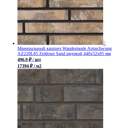
Минеральный кирпич Wandermode Armschwung
AZ220L85 Zeitloser Sand рядовой 440x52x85 мм
496.9
₽
/ шт
17394 ₽ / м2