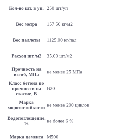
Кол-во шт. в уп.
250 шт/уп
Вес метра
157.50 кг/м2
Вес паллеты
1125.00 кг/пал
Расход шт./м2
35.00 шт/м2
Прочность на
не менее 25 МПа
изгиб, МПа
Класс бетона по
прочности на
B20
сжатие, В
Марка
не менее 200 циклов
морозостойкости
Водопоглощение,
не более 6 %
%
Марка цемента
M500