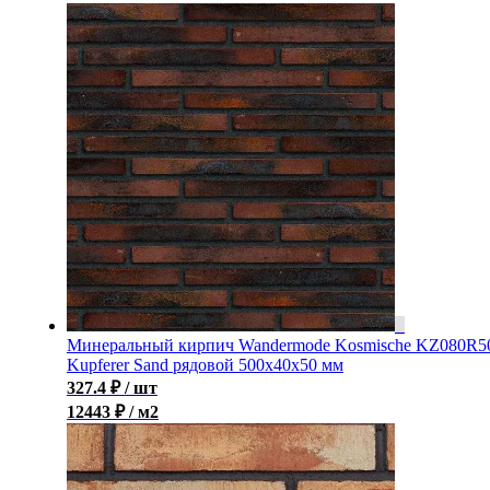
Минеральный кирпич Wandermode Kosmische KZ080R5
Kupferer Sand рядовой 500x40x50 мм
327.4
₽
/ шт
12443 ₽ / м2