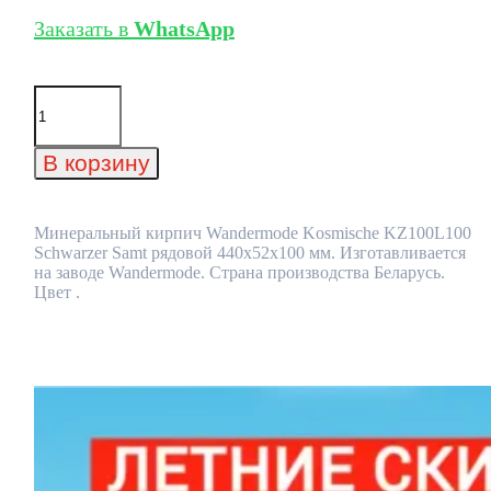
Заказать в
WhatsApp
Количество
товара
Минеральный
кирпич
В корзину
Wandermode
Kosmische
KZ100L100
Schwarzer
Минеральный кирпич Wandermode Kosmische KZ100L100
Samt
Schwarzer Samt рядовой 440x52x100 мм. Изготавливается
рядовой
на заводе Wandermode. Страна производства Беларусь.
440x52x100
Цвет .
мм