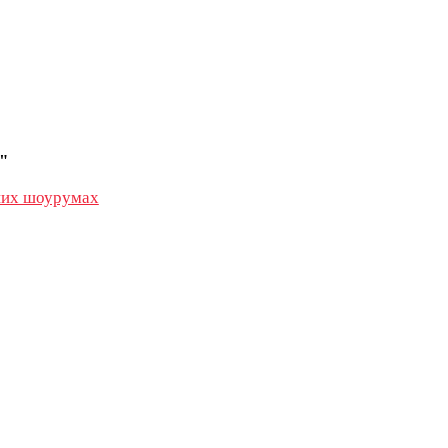
"
их шоурумах