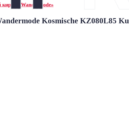
й кирпич Wandermode»
ndermode Kosmische KZ080L85 Kupf