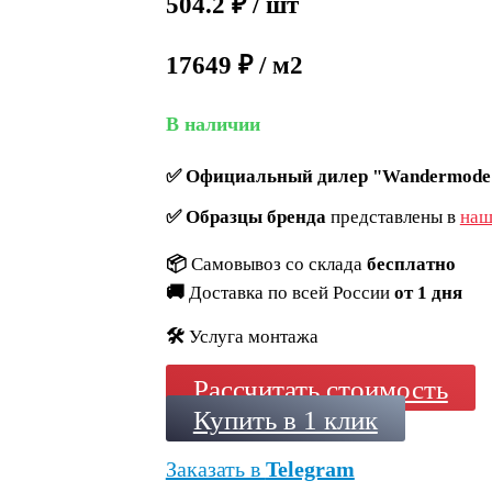
504.2
₽
/ шт
17649 ₽ / м2
В наличии
✅
Официальный дилер "Wandermode
✅
Образцы бренда
представлены в
наш
📦
Самовывоз со склада
бесплатно
🚚
Доставка по всей России
от 1 дня
🛠️
Услуга монтажа
Рассчитать стоимость
Купить в 1 клик
Заказать в
Telegram