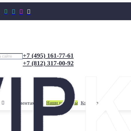




+7 (495) 161-77-61
+7 (812) 317-00-92
Клиентам
Наши шоурумы
Контакты