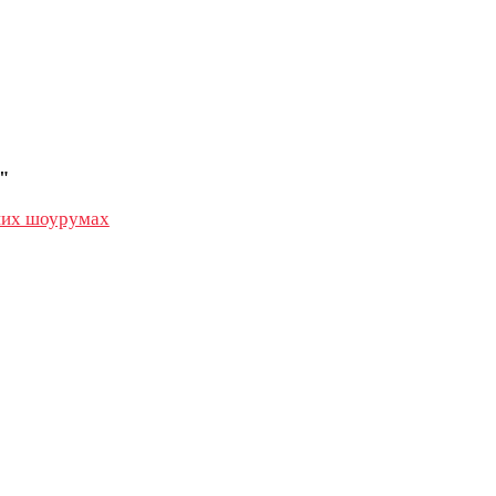
"
их шоурумах