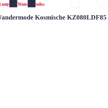
й кирпич Wandermode»
ndermode Kosmische KZ080LDF85 K