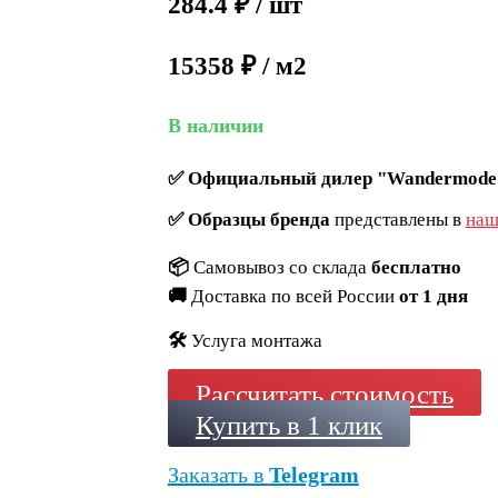
284.4
₽
/ шт
15358 ₽ / м2
В наличии
✅
Официальный дилер "Wandermode
✅
Образцы бренда
представлены в
наш
📦
Самовывоз со склада
бесплатно
🚚
Доставка по всей России
от 1 дня
🛠️
Услуга монтажа
Рассчитать стоимость
Купить в 1 клик
Заказать в
Telegram