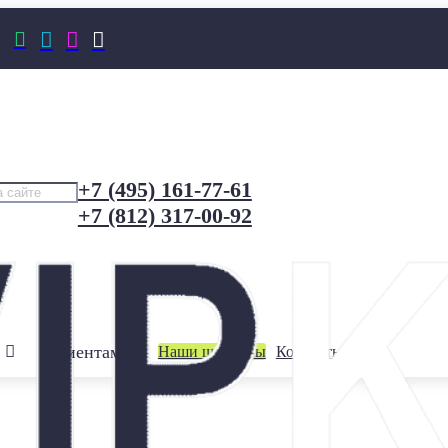




+7 (495) 161-77-61
+7 (812) 317-00-92
Клиентам
Наши шоурумы
Контакты