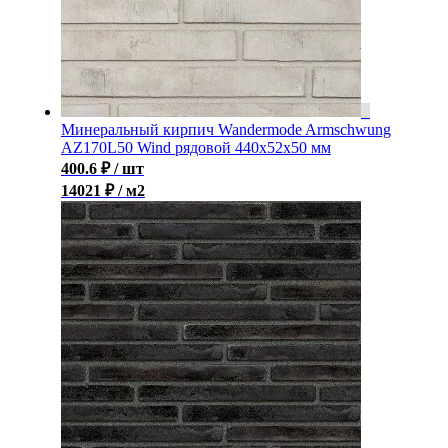
Минеральный кирпич Wandermode Armschwung
AZ170L50 Wind рядовой 440x52x50 мм
400.6
₽
/ шт
14021 ₽ / м2