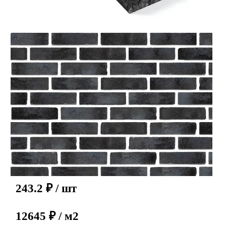
243.2
₽
/ шт
12645 ₽ / м2