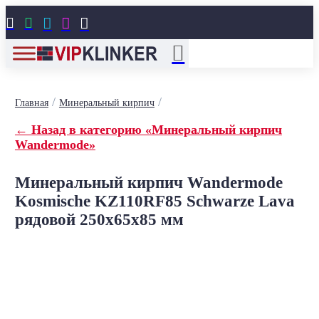





/
/
Главная
Минеральный кирпич
← Назад в категорию «Минеральный кирпич
Wandermode»
Минеральный кирпич Wandermode
Kosmische KZ110RF85 Schwarze Lava
рядовой 250x65x85 мм