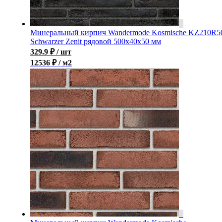
Минеральный кирпич Wandermode Kosmische KZ210R5
Schwarzer Zenit рядовой 500x40x50 мм
329.9
₽
/ шт
12536 ₽ / м2