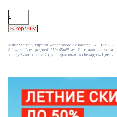
Количество
товара
Минеральный
кирпич
В корзину
Wandermode
Kosmische
KZ110RF85
Schwarze
Минеральный кирпич Wandermode Kosmische KZ110RF85
Lava
Schwarze Lava рядовой 250x65x85 мм. Изготавливается на
рядовой
заводе Wandermode. Страна производства Беларусь. Цвет .
250x65x85
мм