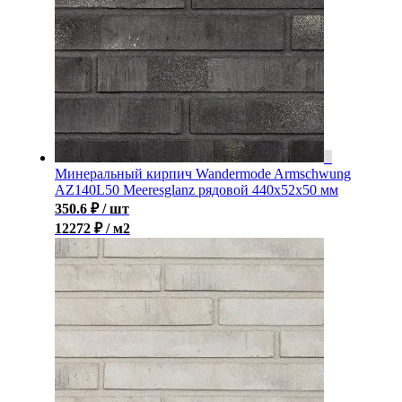
Минеральный кирпич Wandermode Armschwung
AZ140L50 Meeresglanz рядовой 440x52x50 мм
350.6
₽
/ шт
12272 ₽ / м2