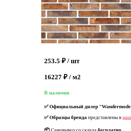
253.5
₽
/ шт
16227 ₽ / м2
В наличии
✅
Официальный дилер "Wandermode
✅
Образцы бренда
представлены в
наш
📦
Самовывоз со склада
бесплатно