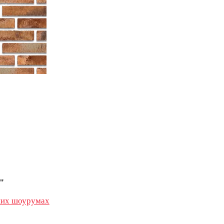
"
их шоурумах