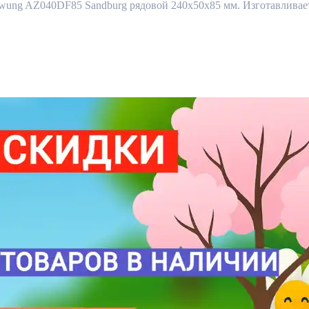
ng AZ040DF85 Sandburg рядовой 240x50x85 мм. Изготавливается