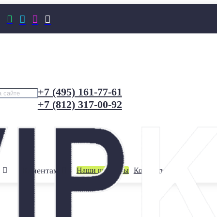




+7 (495) 161-77-61
+7 (812) 317-00-92
Клиентам
Наши шоурумы
Контакты