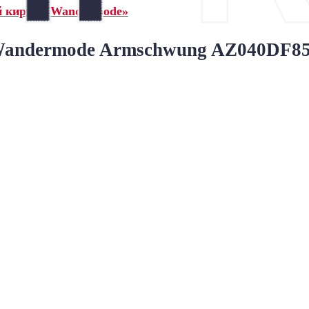
й кирпич Wandermode»
ndermode Armschwung AZ040DF85 