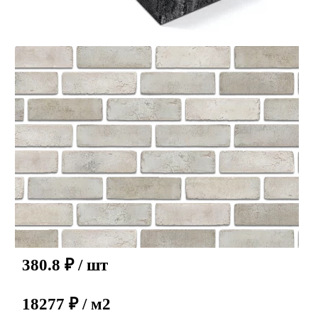
380.8
₽
/ шт
18277 ₽ / м2