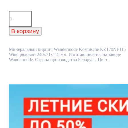
Количество
товара
Минеральный
кирпич
В корзину
Wandermode
Kosmische
KZ170NF115
Wind
Минеральный кирпич Wandermode Kosmische KZ170NF115
рядовой
Wind рядовой 240x71x115 мм. Изготавливается на заводе
240x71x115
Wandermode. Страна производства Беларусь. Цвет .
мм