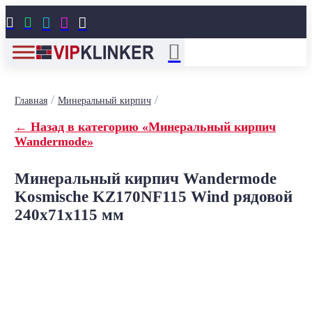





/
/
Главная
Минеральный кирпич
← Назад в категорию «Минеральный кирпич
Wandermode»
Минеральный кирпич Wandermode
Kosmische KZ170NF115 Wind рядовой
240x71x115 мм