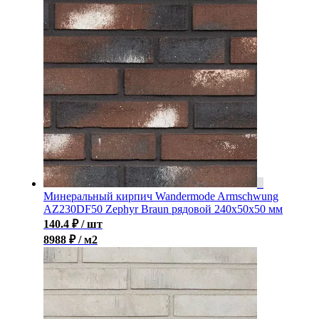
Минеральный кирпич Wandermode Armschwung
AZ230DF50 Zephyr Braun рядовой 240x50x50 мм
140.4
₽
/ шт
8988 ₽ / м2