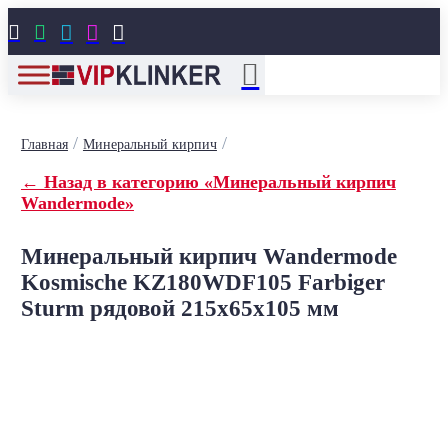





/
/
Главная
Минеральный кирпич
← Назад в категорию «Минеральный кирпич
Wandermode»
Минеральный кирпич Wandermode
Kosmische KZ180WDF105 Farbiger
Sturm рядовой 215x65x105 мм