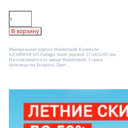
Количество
товара
Минеральный
кирпич
В корзину
Wandermode
Kosmische
KZ180WDF105
Farbiger
Минеральный кирпич Wandermode Kosmische
Sturm
KZ180WDF105 Farbiger Sturm рядовой 215x65x105 мм.
рядовой
Изготавливается на заводе Wandermode. Страна
215x65x105
производства Беларусь. Цвет .
мм