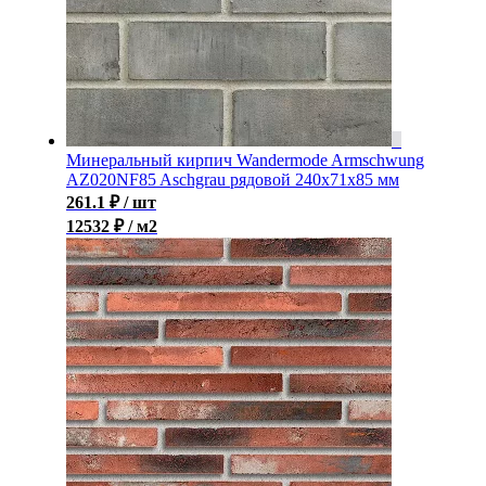
Минеральный кирпич Wandermode Armschwung
AZ020NF85 Aschgrau рядовой 240x71x85 мм
261.1
₽
/ шт
12532 ₽ / м2