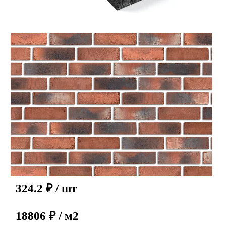
324.2
₽
/ шт
18806 ₽ / м2