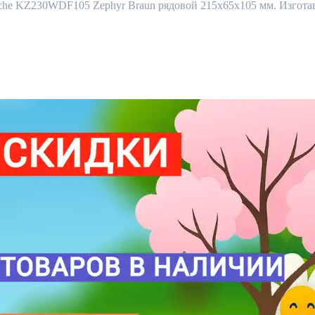
 KZ230WDF105 Zephyr Braun рядовой 215x65x105 мм. Изготавли