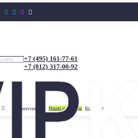




+7 (495) 161-77-61
+7 (812) 317-00-92
Клиентам
Наши шоурумы
Контакты