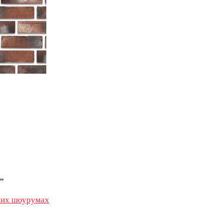
"
их шоурумах