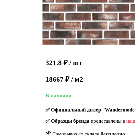
321.8
₽
/ шт
18667 ₽ / м2
В наличии
✅
Официальный дилер "Wandermode
✅
Образцы бренда
представлены в
наш
📦
Самовывоз со склада
бесплатно