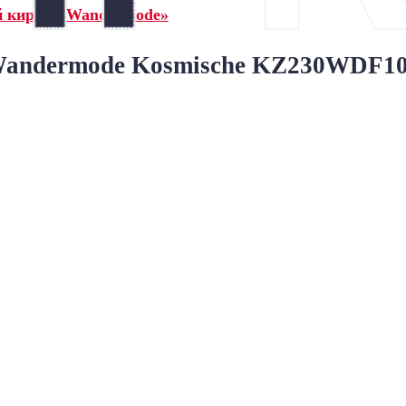
й кирпич Wandermode»
ndermode Kosmische KZ230WDF105 