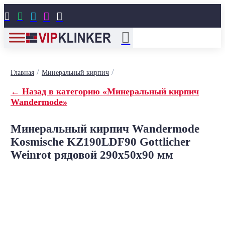





/
/
Главная
Минеральный кирпич
← Назад в категорию «Минеральный кирпич
Wandermode»
Минеральный кирпич Wandermode
Kosmische KZ190LDF90 Gottlicher
Weinrot рядовой 290x50x90 мм