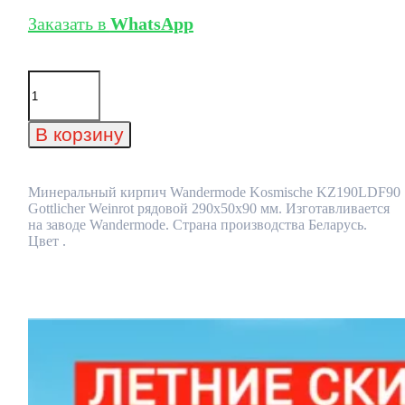
Заказать в
WhatsApp
Количество
товара
Минеральный
кирпич
В корзину
Wandermode
Kosmische
KZ190LDF90
Gottlicher
Минеральный кирпич Wandermode Kosmische KZ190LDF90
Weinrot
Gottlicher Weinrot рядовой 290x50x90 мм. Изготавливается
рядовой
на заводе Wandermode. Страна производства Беларусь.
290x50x90
Цвет .
мм