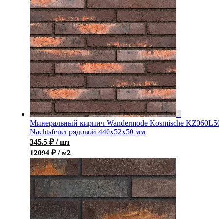
Минеральный кирпич Wandermode Kosmische KZ060L5
Nachtsfeuer рядовой 440x52x50 мм
345.5
₽
/ шт
12094 ₽ / м2