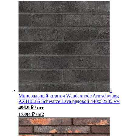
Минеральный кирпич Wandermode Armschwung
AZ110L85 Schwarze Lava рядовой 440x52x85 мм
496.9
₽
/ шт
17394 ₽ / м2