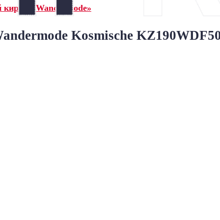
й кирпич Wandermode»
ndermode Kosmische KZ190WDF50 Go