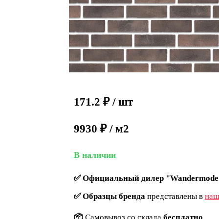
171.2
₽
/ шт
9930 ₽ / м2
В наличии
✅
Официальный дилер "Wandermode
✅
Образцы бренда
представлены в
наш
📦
Самовывоз со склада
бесплатно