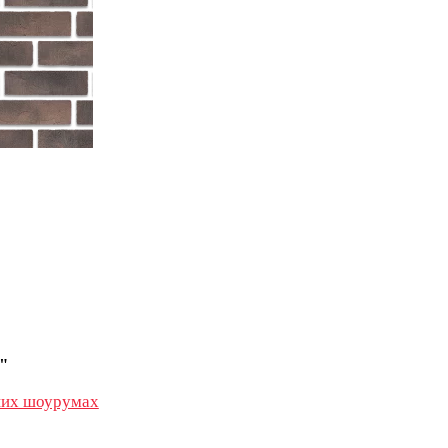
"
их шоурумах