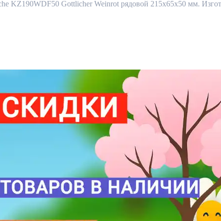
 KZ190WDF50 Gottlicher Weinrot рядовой 215x65x50 мм. Изготав