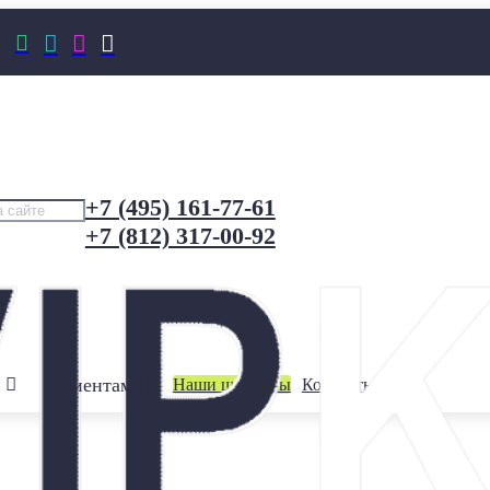




+7 (495) 161-77-61
+7 (812) 317-00-92
Клиентам
Наши шоурумы
Контакты