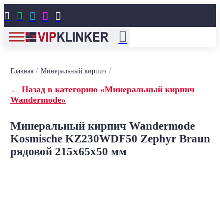





/
/
Главная
Минеральный кирпич
← Назад в категорию «Минеральный кирпич
Wandermode»
Минеральный кирпич Wandermode
Kosmische KZ230WDF50 Zephyr Braun
рядовой 215x65x50 мм