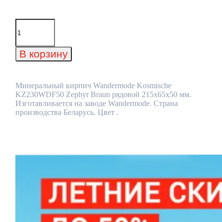
Количество
товара
Минеральный
кирпич
В корзину
Wandermode
Kosmische
KZ230WDF50
Zephyr
Минеральный кирпич Wandermode Kosmische
Braun
KZ230WDF50 Zephyr Braun рядовой 215x65x50 мм.
рядовой
Изготавливается на заводе Wandermode. Страна
215x65x50
производства Беларусь. Цвет .
мм