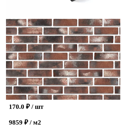
170.0
₽
/ шт
9859 ₽ / м2