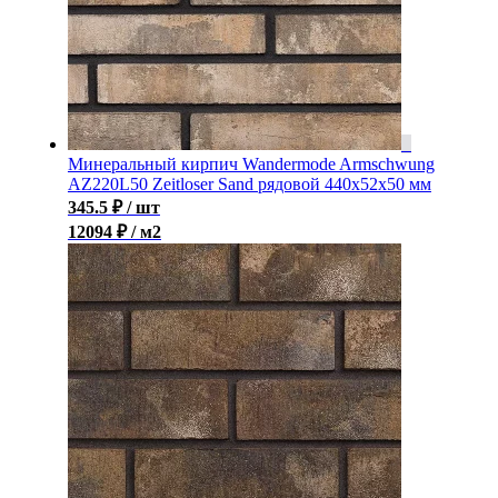
Минеральный кирпич Wandermode Armschwung
AZ220L50 Zeitloser Sand рядовой 440x52x50 мм
345.5
₽
/ шт
12094 ₽ / м2