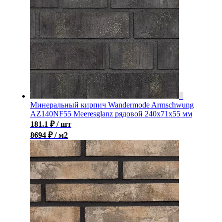
Минеральный кирпич Wandermode Armschwung
AZ140NF55 Meeresglanz рядовой 240x71x55 мм
181.1
₽
/ шт
8694 ₽ / м2