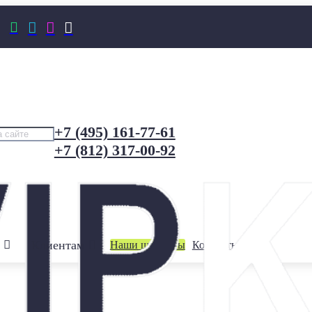




+7 (495) 161-77-61
+7 (812) 317-00-92
Клиентам
Наши шоурумы
Контакты