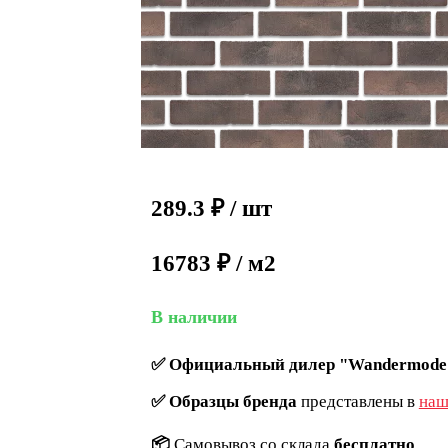
289.3
₽
/ шт
16783 ₽ / м2
В наличии
✅
Официальный дилер "Wandermode
✅
Образцы бренда
представлены в
наш
📦
Самовывоз со склада
бесплатно