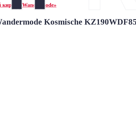
й кирпич Wandermode»
ndermode Kosmische KZ190WDF85 Go