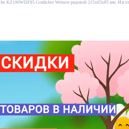
 KZ190WDF85 Gottlicher Weinrot рядовой 215x65x85 мм. Изготав