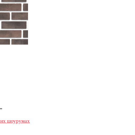
"
их шоурумах