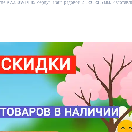
 KZ230WDF85 Zephyr Braun рядовой 215x65x85 мм. Изготавлива