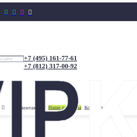




+7 (495) 161-77-61
+7 (812) 317-00-92
Клиентам
Наши шоурумы
Контакты