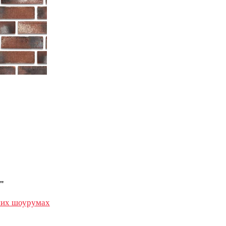
"
их шоурумах