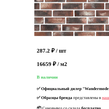
287.2
₽
/ шт
16659 ₽ / м2
В наличии
✅
Официальный дилер "Wandermode
✅
Образцы бренда
представлены в
наш
📦
Самовывоз со склада
бесплатно