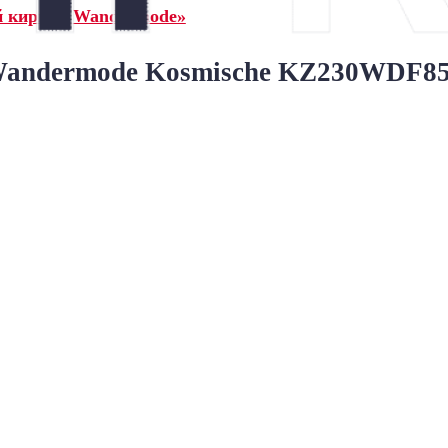
й кирпич Wandermode»
ndermode Kosmische KZ230WDF85 Z