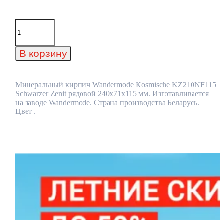
Количество
товара
Минеральный
кирпич
В корзину
Wandermode
Kosmische
KZ210NF115
Schwarzer
Минеральный кирпич Wandermode Kosmische KZ210NF115
Zenit
Schwarzer Zenit рядовой 240x71x115 мм. Изготавливается
рядовой
на заводе Wandermode. Страна производства Беларусь.
240x71x115
Цвет .
мм