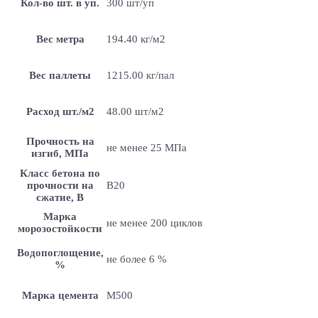
Кол-во шт. в уп.
300 шт/уп
Вес метра
194.40 кг/м2
Вес паллеты
1215.00 кг/пал
Расход шт./м2
48.00 шт/м2
Прочность на
не менее 25 МПа
изгиб, МПа
Класс бетона по
прочности на
B20
сжатие, В
Марка
не менее 200 циклов
морозостойкости
Водопоглощение,
не более 6 %
%
Марка цемента
M500