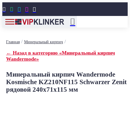





/
/
Главная
Минеральный кирпич
← Назад в категорию «Минеральный кирпич
Wandermode»
Минеральный кирпич Wandermode
Kosmische KZ210NF115 Schwarzer Zenit
рядовой 240x71x115 мм