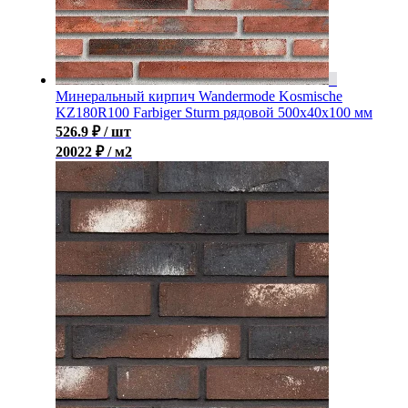
Минеральный кирпич Wandermode Kosmische
KZ180R100 Farbiger Sturm рядовой 500x40x100 мм
526.9
₽
/ шт
20022 ₽ / м2