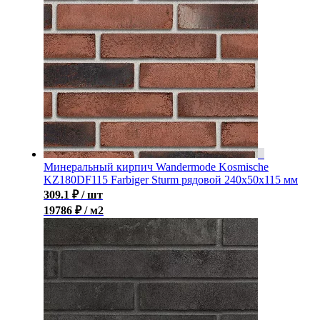
Минеральный кирпич Wandermode Kosmische
KZ180DF115 Farbiger Sturm рядовой 240x50x115 мм
309.1
₽
/ шт
19786 ₽ / м2