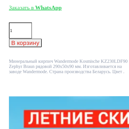
Заказать в
WhatsApp
Количество
товара
Минеральный
кирпич
В корзину
Wandermode
Kosmische
KZ230LDF90
Zephyr
Минеральный кирпич Wandermode Kosmische KZ230LDF90
Braun
Zephyr Braun рядовой 290x50x90 мм. Изготавливается на
рядовой
заводе Wandermode. Страна производства Беларусь. Цвет .
290x50x90
мм