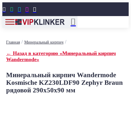





/
/
Главная
Минеральный кирпич
← Назад в категорию «Минеральный кирпич
Wandermode»
Минеральный кирпич Wandermode
Kosmische KZ230LDF90 Zephyr Braun
рядовой 290x50x90 мм