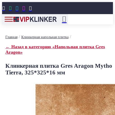





/
/
Главная
Клинкерная напольная плитка
← Назад в категорию «Напольная плитка Gres
Aragon»
Клинкерная плитка Gres Aragon Mytho
Tierra, 325*325*16 мм