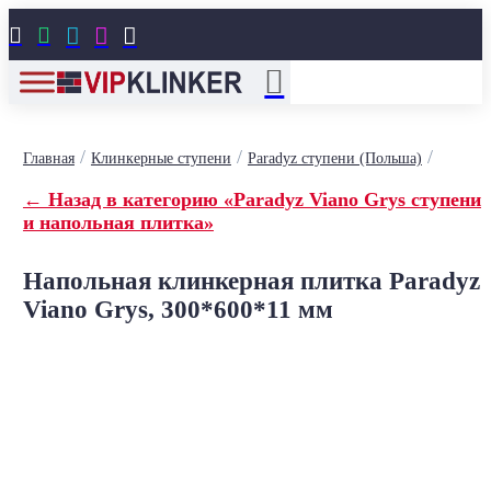





/
/
/
Главная
Клинкерные ступени
Paradyz ступени (Польша)
← Назад в категорию «Paradyz Viano Grys ступени
и напольная плитка»
Напольная клинкерная плитка Paradyz
Viano Grys, 300*600*11 мм