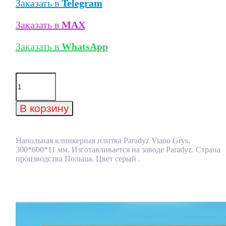
Заказать в
Telegram
Заказать в
MAX
Заказать в
WhatsApp
Количество
товара
Напольная
клинкерная
В корзину
плитка
Paradyz
Viano
Grys,
Напольная клинкерная плитка Paradyz Viano Grys,
300*600*11
300*600*11 мм. Изготавливается на заводе Paradyz. Страна
мм
производства Польша. Цвет серый .